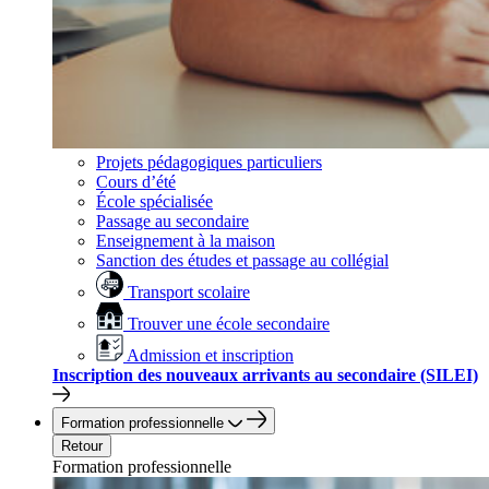
Projets pédagogiques particuliers
Cours d’été
École spécialisée
Passage au secondaire
Enseignement à la maison
Sanction des études et passage au collégial
Transport scolaire
Trouver une école secondaire
Admission et inscription
Inscription des nouveaux arrivants au secondaire (SILEI)
Formation professionnelle
Retour
Formation professionnelle