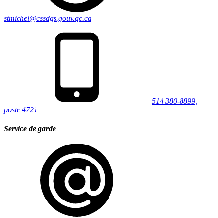
stmichel@cssdgs.gouv.qc.ca
514 380-8899,
poste 4721
Service de garde