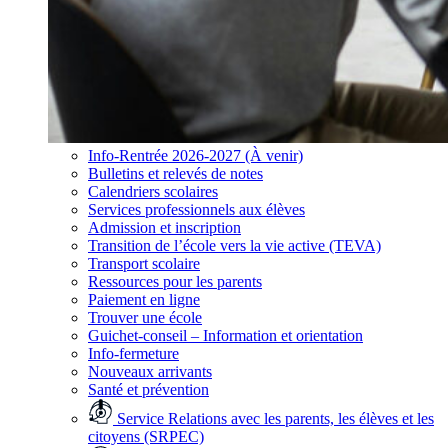
Info-Rentrée 2026-2027 (À venir)
Bulletins et relevés de notes
Calendriers scolaires
Services professionnels aux élèves
Admission et inscription
Transition de l’école vers la vie active (TEVA)
Transport scolaire
Ressources pour les parents
Paiement en ligne
Trouver une école
Guichet-conseil – Information et orientation
Info-fermeture
Nouveaux arrivants
Santé et prévention
Service Relations avec les parents, les élèves et les
citoyens (SRPEC)