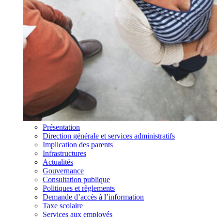
Présentation
Direction générale et services administratifs
Implication des parents
Infrastructures
Actualités
Gouvernance
Consultation publique
Politiques et règlements
Demande d’accès à l’information
Taxe scolaire
Services aux employés